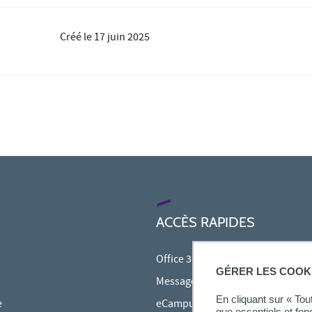
Créé le
17 juin 2025
ACCÈS RAPIDES
Office 365
GÉRER LES COOK
Messagerie étudiante
En cliquant sur « To
e
eCampus
que essentiels et fon