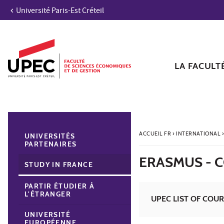
Université Paris-Est Créteil
Aller au contenu
Navigation
Accès directs
Recherche
Navigation secondaire
LA FACULT
ACCUEIL FR
›
INTERNATIONAL
UNIVERSITÉS
PARTENAIRES
ERASMUS - 
STUDY IN FRANCE
PARTIR ÉTUDIER À
L'ÉTRANGER
UPEC LIST OF COUR
UNIVERSITÉ
EUROPÉENNE