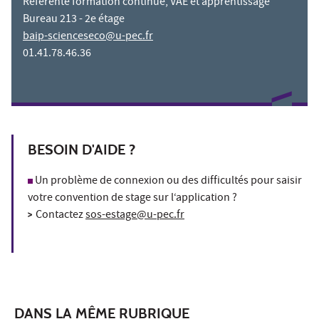
Référente formation continue, VAE et apprentissage
Bureau 213 - 2e étage
baip-scienceseco@u-pec.fr
01.41.78.46.36
BESOIN D'AIDE ?
Un problème de connexion ou des difficultés pour saisir
votre convention de stage sur l‘application ?
>
Contactez
sos-estage@u-pec.fr
DANS LA MÊME RUBRIQUE