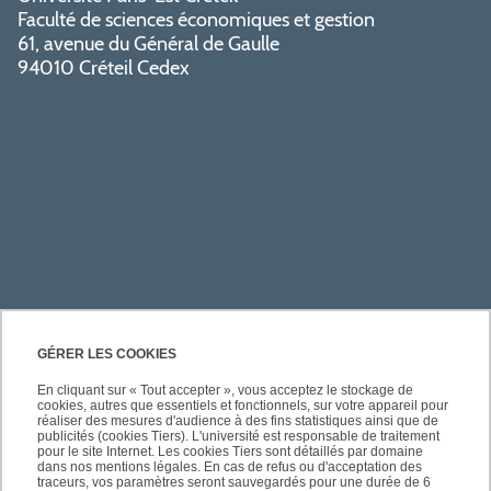
Faculté de sciences économiques et gestion
61, avenue du Général de Gaulle
94010 Créteil Cedex
PRATIQUE
GÉRER LES COOKIES
En cliquant sur « Tout accepter », vous acceptez le stockage de
cookies, autres que essentiels et fonctionnels, sur votre appareil pour
ACCÈS RAPIDES
réaliser des mesures d'audience à des fins statistiques ainsi que de
publicités (cookies Tiers). L'université est responsable de traitement
pour le site Internet. Les cookies Tiers sont détaillés par domaine
dans nos mentions légales. En cas de refus ou d'acceptation des
traceurs, vos paramètres seront sauvegardés pour une durée de 6