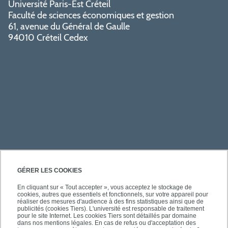
Université Paris-Est Créteil
Faculté de sciences économiques et gestion
61, avenue du Général de Gaulle
94010 Créteil Cedex
PRATIQUE
GÉRER LES COOKIES
En cliquant sur « Tout accepter », vous acceptez le stockage de
cookies, autres que essentiels et fonctionnels, sur votre appareil pour
ACCÈS RAPIDES
réaliser des mesures d'audience à des fins statistiques ainsi que de
publicités (cookies Tiers). L'université est responsable de traitement
pour le site Internet. Les cookies Tiers sont détaillés par domaine
dans nos mentions légales. En cas de refus ou d'acceptation des