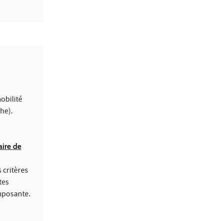
obilité
che).
aire de
 critères
tes
omposante.