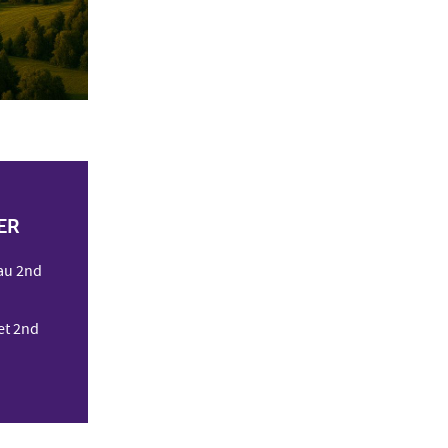
ER
 au 2nd
et 2nd