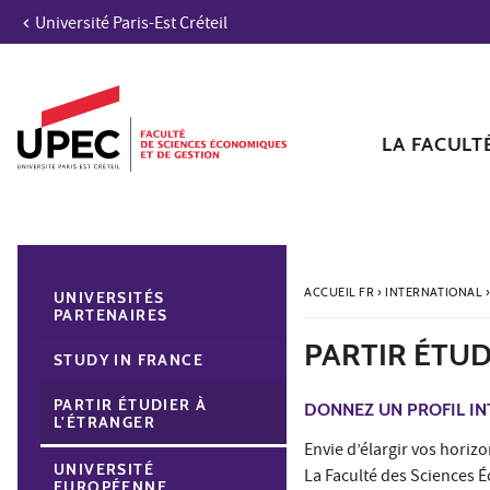
Université Paris-Est Créteil
Aller au contenu
Navigation
Accès directs
Recherche
Navigation secondaire
LA FACULT
ACCUEIL FR
›
INTERNATIONAL
UNIVERSITÉS
PARTENAIRES
PARTIR ÉTUD
STUDY IN FRANCE
PARTIR ÉTUDIER À
DONNEZ UN PROFIL IN
L'ÉTRANGER
Envie d’élargir vos horizo
UNIVERSITÉ
La Faculté des Sciences 
EUROPÉENNE