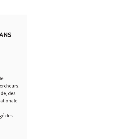
DANS
e
de
hercheurs.
nde, des
nationale.
rgé des