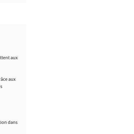
ttent aux
râce aux
es
tion dans