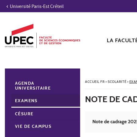
Université Paris-Est Créteil
Aller au contenu
Navigation
Accès directs
Recherche
Navigation secondaire
LA FACULT
ACCUEIL FR
›
SCOLARITÉ
›
EXA
AGENDA
UNIVERSITAIRE
NOTE DE CA
EXAMENS
CÉSURE
Note de cadrage 202
VIE DE CAMPUS