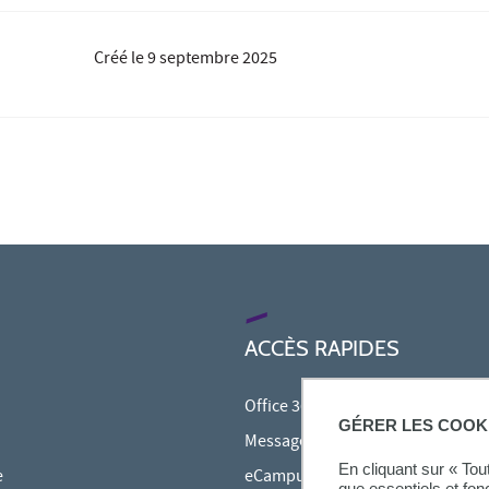
Créé le
9 septembre 2025
ACCÈS RAPIDES
Office 365
GÉRER LES COOK
Messagerie étudiante
En cliquant sur « To
e
eCampus
que essentiels et fon