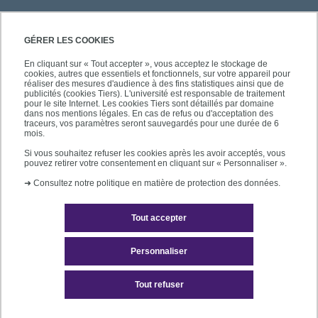
PRATIQUE
GÉRER LES COOKIES
En cliquant sur « Tout accepter », vous acceptez le stockage de
cookies, autres que essentiels et fonctionnels, sur votre appareil pour
ACCÈS RAPIDES
réaliser des mesures d'audience à des fins statistiques ainsi que de
publicités (cookies Tiers). L'université est responsable de traitement
pour le site Internet. Les cookies Tiers sont détaillés par domaine
dans nos mentions légales. En cas de refus ou d'acceptation des
traceurs, vos paramètres seront sauvegardés pour une durée de 6
mois.
SUIVEZ-NOUS
Si vous souhaitez refuser les cookies après les avoir acceptés, vous
pouvez retirer votre consentement en cliquant sur « Personnaliser ».
➜
Consultez notre politique en matière de protection des données.
Tout accepter
Personnaliser
Mentions légales
Tout refuser
Accessibilité des sites de l'UPEC : non conforme